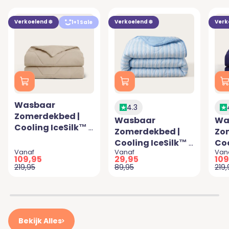
Verkoelend ❄️
Verkoelend ❄️
Verk
1+1 Sale
Wasbaar
4.3
Zomerdekbed |
Wasbaar
Wa
Cooling IceSilk™ |
Zomerdekbed |
Zo
Taupe
Cooling IceSilk™ |
Coo
Aanbiedingsprijs
Aanbiedingsprijs
Aan
Vanaf
Vanaf
Van
Stripe Blue
Na
109,95
29,95
109
Normale prijs
Normale prijs
Norm
219,95
89,95
219,
Bekijk Alles