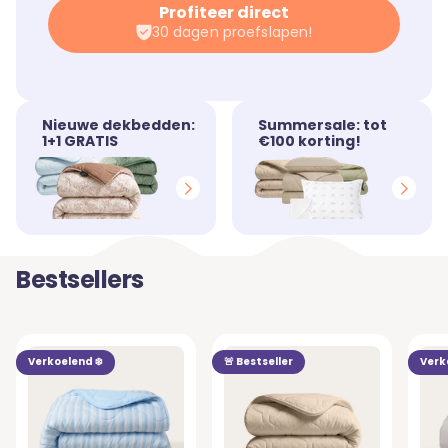
Profiteer direct
30 dagen proefslapen!
Nieuwe dekbedden:
Summersale: tot
1+1 GRATIS
€100 korting!
Bestsellers
Verkoelend ❄️
🚨 Bestseller
Verk