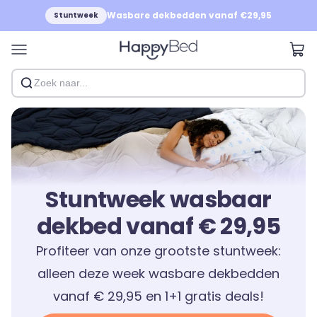
Naar inhoud
Wasbare dekbedden vanaf €29,95
Stuntweek
HappyBed
Wink
Menu
Stuntweek wasbaar
dekbed vanaf € 29,95
Profiteer van onze grootste stuntweek:
alleen deze week wasbare dekbedden
vanaf € 29,95 en 1+1 gratis deals!