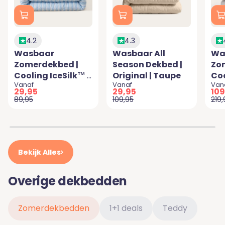
4.2
4.3
Wasbaar
Wasbaar All
Wa
Zomerdekbed |
Season Dekbed |
Zo
Cooling IceSilk™ |
Original | Taupe
Coo
Aanbiedingsprijs
Aanbiedingsprijs
Aan
Vanaf
Vanaf
Van
Stripe Light blue
Gr
29,95
29,95
109
Normale prijs
Normale prijs
Norm
89,95
109,95
219,
Bekijk Alles
Overige dekbedden
Zomerdekbedden
1+1 deals
Teddy