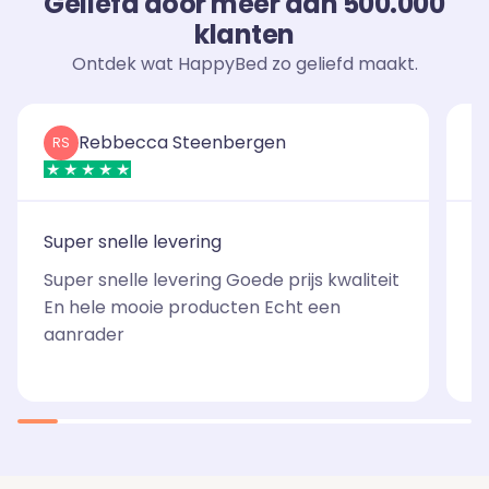
Geliefd door meer dan 500.000
klanten
Ontdek wat HappyBed zo geliefd maakt.
Rebbecca Steenbergen
RS
Super snelle levering
D
Super snelle levering Goede prijs kwaliteit
D
En hele mooie producten Echt een
en
aanrader
i